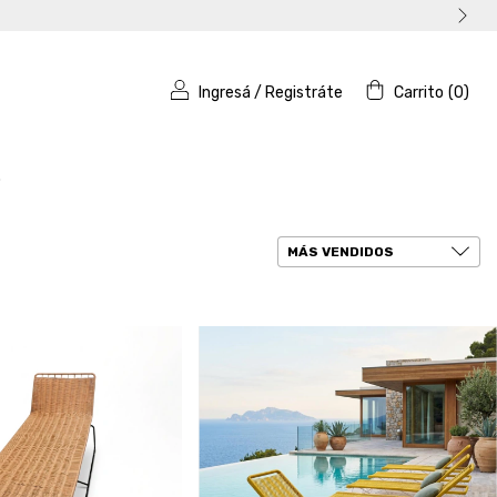
Ingresá
/
Registráte
Carrito
(
0
)
o